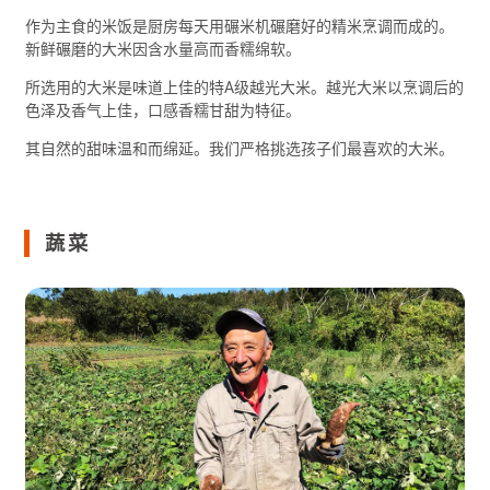
作为主食的米饭是厨房每天用碾米机碾磨好的精米烹调而成的。
新鲜碾磨的大米因含水量高而香糯绵软。
所选用的大米是味道上佳的特A级越光大米。越光大米以烹调后的
色泽及香气上佳，口感香糯甘甜为特征。
其自然的甜味温和而绵延。我们严格挑选孩子们最喜欢的大米。
蔬菜