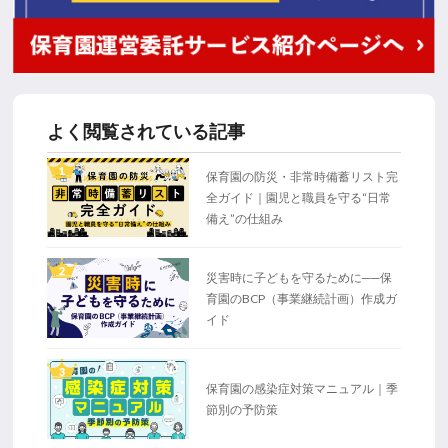
よく閲覧されている記事
1
保育園の防災・非常時備蓄リスト完
全ガイド｜園児と職員を守る“日常
備え”の仕組み
2
災害時に子どもを守るために──保
育園のBCP（事業継続計画）作成ガ
イド
3
保育園の感染症対策マニュアル｜季
節別の予防策